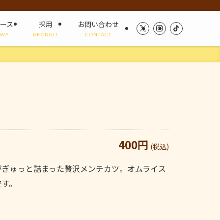
ース
採用
お問い合わせ
WS
RECRUIT
CONTACT
400円
(税込)
がぎゅっと詰まった贅沢メンチカツ。オムライス
です。