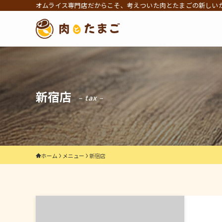
オムライス専門店だからこそ、考えついた肉とたまごの新しい
新宿店
– tax –
ホーム
メニュー
新宿店