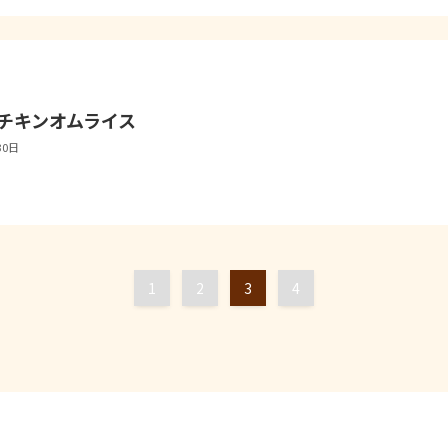
チキンオムライス
30日
1
2
3
4